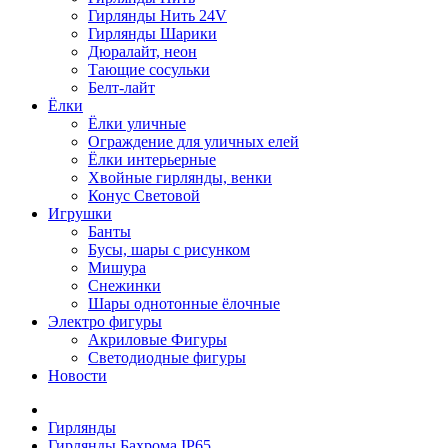
Гирлянды Нить 24V
Гирлянды Шарики
Дюралайт, неон
Тающие сосульки
Белт-лайт
Ёлки
Ёлки уличные
Ограждение для уличных елей
Ёлки интерьерные
Хвойные гирлянды, венки
Конус Световой
Игрушки
Банты
Бусы, шары с рисунком
Мишура
Снежинки
Шары однотонные ёлочные
Электро фигуры
Акриловые Фигуры
Светодиодные фигуры
Новости
Гирлянды
Гирлянды Бахрома IP65