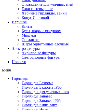
Ограждение для уличных елей
Ёлки интерьерные
Хвойные гирлянды, венки
Конус Световой
Игрушки
Банты
Бусы, шары с рисунком
Мишура
Снежинки
Шары однотонные ёлочные
Электро фигуры
Акриловые Фигуры
Светодиодные фигуры
Новости
Menu
Гирлянды
Гирлянды Бахрома
Гирлянды Бахрома IP65
Гирлянды для уличных елок
Гирлянды Занавес
Гирлянды Занавес IP65
Гирлянды Клип лайт
Гирлянды Нить