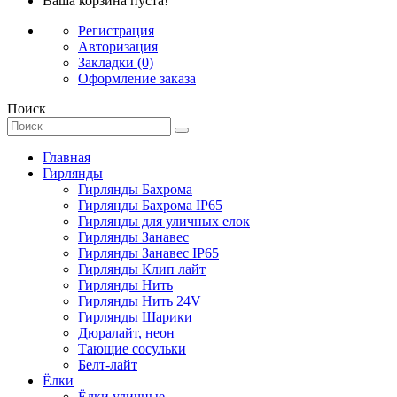
Ваша корзина пуста!
Регистрация
Авторизация
Закладки (0)
Оформление заказа
Поиск
Главная
Гирлянды
Гирлянды Бахрома
Гирлянды Бахрома IP65
Гирлянды для уличных елок
Гирлянды Занавес
Гирлянды Занавес IP65
Гирлянды Клип лайт
Гирлянды Нить
Гирлянды Нить 24V
Гирлянды Шарики
Дюралайт, неон
Тающие сосульки
Белт-лайт
Ёлки
Ёлки уличные