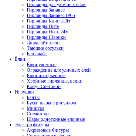
Гирлянды для уличных елок
Гирлянды Занавес
Гирлянды Занавес IP65
Гирлянды Клип лайт
Гирлянды Нить
Гирлянды Нить 24V
Гирлянды Шарики
Дюралайт, неон
Тающие сосульки
Белт-лайт
Ёлки
Ёлки уличные
Ограждение для уличных елей
Ёлки интерьерные
Хвойные гирлянды, венки
Конус Световой
Игрушки
Банты
Бусы, шары с рисунком
Мишура
Снежинки
Шары однотонные ёлочные
Электро фигуры
Акриловые Фигуры
Светодиодные фигуры