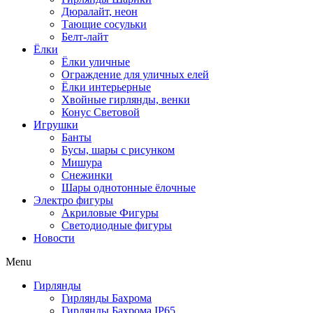
Дюралайт, неон
Тающие сосульки
Белт-лайт
Ёлки
Ёлки уличные
Ограждение для уличных елей
Ёлки интерьерные
Хвойные гирлянды, венки
Конус Световой
Игрушки
Банты
Бусы, шары с рисунком
Мишура
Снежинки
Шары однотонные ёлочные
Электро фигуры
Акриловые Фигуры
Светодиодные фигуры
Новости
Menu
Гирлянды
Гирлянды Бахрома
Гирлянды Бахрома IP65