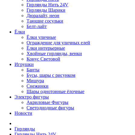
Гирлянды Нить 24V
Гирлянды Шарики
Дюралайт, неон
Тающие сосульки
Белт-лайт
Ёлки
Ёлки уличные
Ограждение для уличных елей
Ёлки интерьерные
Хвойные гирлянды, венки
Конус Световой
Игрушки
Банты
Бусы, шары с рисунком
Мишура
Снежинки
Шары однотонные ёлочные
Электро фигуры
Акриловые Фигуры
Светодиодные фигуры
Новости
Гирлянды
Гирлянды Нить 24V