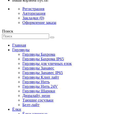
Ваша корзина пуста!
Регистрация
Авторизация
Закладки (0)
Оформление заказа
Поиск
Главная
Гирлянды
Гирлянды Бахрома
Гирлянды Бахрома IP65
Гирлянды для уличных елок
Гирлянды Занавес
Гирлянды Занавес IP65
Гирлянды Клип лайт
Гирлянды Нить
Гирлянды Нить 24V
Гирлянды Шарики
Дюралайт, неон
Тающие сосульки
Белт-лайт
Ёлки
Ёлки уличные