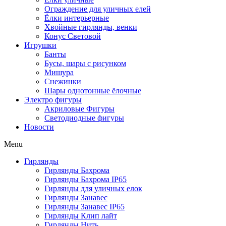
Ограждение для уличных елей
Ёлки интерьерные
Хвойные гирлянды, венки
Конус Световой
Игрушки
Банты
Бусы, шары с рисунком
Мишура
Снежинки
Шары однотонные ёлочные
Электро фигуры
Акриловые Фигуры
Светодиодные фигуры
Новости
Menu
Гирлянды
Гирлянды Бахрома
Гирлянды Бахрома IP65
Гирлянды для уличных елок
Гирлянды Занавес
Гирлянды Занавес IP65
Гирлянды Клип лайт
Гирлянды Нить