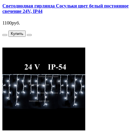
Светодиодная гирлянда Сосульки цвет белый постоянное
свечение 24V, IP44
1100руб.
Купить