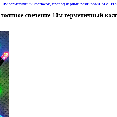
е 10м герметичный колпачок, провод черный резиновый 24V IP6
стоянное свечение 10м герметичный кол