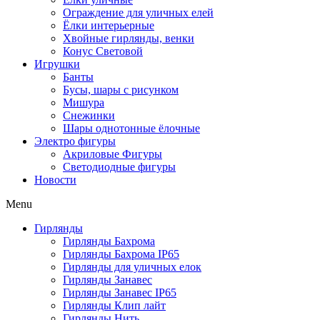
Ограждение для уличных елей
Ёлки интерьерные
Хвойные гирлянды, венки
Конус Световой
Игрушки
Банты
Бусы, шары с рисунком
Мишура
Снежинки
Шары однотонные ёлочные
Электро фигуры
Акриловые Фигуры
Светодиодные фигуры
Новости
Menu
Гирлянды
Гирлянды Бахрома
Гирлянды Бахрома IP65
Гирлянды для уличных елок
Гирлянды Занавес
Гирлянды Занавес IP65
Гирлянды Клип лайт
Гирлянды Нить