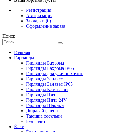
Ваша корзина пуста!
Регистрация
Авторизация
Закладки (0)
Оформление заказа
Поиск
Главная
Гирлянды
Гирлянды Бахрома
Гирлянды Бахрома IP65
Гирлянды для уличных елок
Гирлянды Занавес
Гирлянды Занавес IP65
Гирлянды Клип лайт
Гирлянды Нить
Гирлянды Нить 24V
Гирлянды Шарики
Дюралайт, неон
Тающие сосульки
Белт-лайт
Ёлки
Ёлки уличные